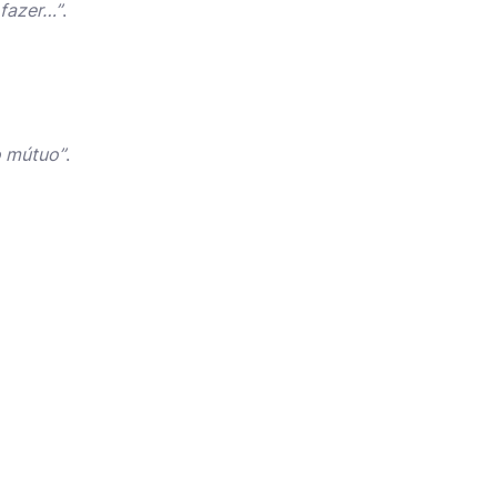
 fazer…”
.
o mútuo”
.