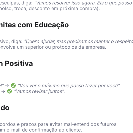
esculpas, diga:
“Vamos resolver isso agora. Eis o que posso
bolso, troca, desconto em próxima compra).
imites com Educação
sivo, diga:
“Quero ajudar, mas precisamos manter o respeit
nvolva um superior ou protocolos da empresa.
m Positiva
l”
→
“Vou ver o máximo que posso fazer por você”
.
→
“Vamos revisar juntos”
.
udo
cordos e prazos para evitar mal-entendidos futuros.
um e-mail de confirmação ao cliente.