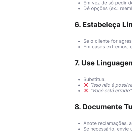
Em vez de só pedir d
Dê opções (ex.: reem
6. Estabeleça L
Se o cliente for agres
Em casos extremos, e
7. Use Linguage
Substitua:
“Isso não é possíve
“Você está errado”
8. Documente T
Anote reclamações, a
Se necessário, envie 