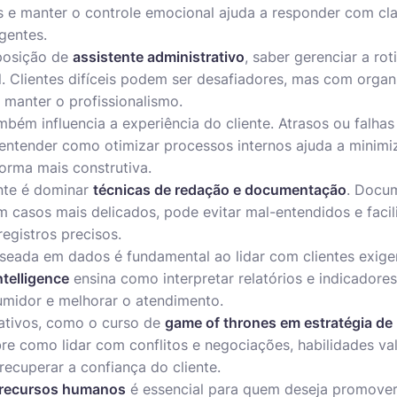
s e manter o controle emocional ajuda a responder com cl
igentes.
posição de
assistente administrativo
, saber gerenciar a ro
l. Clientes difíceis podem ser desafiadores, mas com orga
e manter o profissionalismo.
bém influencia a experiência do cliente. Atrasos ou falha
 entender como otimizar processos internos ajuda a minimiz
orma mais construtiva.
nte é dominar
técnicas de redação e documentação
. Docu
m casos mais delicados, pode evitar mal-entendidos e facil
gistros precisos.
eada em dados é fundamental ao lidar com clientes exige
telligence
ensina como interpretar relatórios e indicadore
idor e melhorar o atendimento.
tivos, como o curso de
game of thrones em estratégia de
obre como lidar com conflitos e negociações, habilidades va
ecuperar a confiança do cliente.
 recursos humanos
é essencial para quem deseja promove