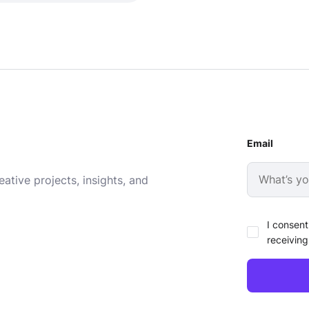
Email
ative projects, insights, and
I consent
receiving